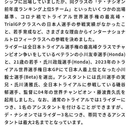
シップに出場していましたが、同クラスの「デ・ナシオン
前年度ランキング上位5チーム」といったいくつかの出場
基準、コロナ禍でトライアル世界選手権の最高峰・
TrialGPクラスへの日本人選手の参戦実績がなかったこ
と、若手育成など、さまざまな理由からインターナショナ
ルトロフィークラスへの参戦を決めました。
ライダーは全日本トライアル選手権の最高峰クラスでチャ
ンピオン争いをしているベテランの小川友幸選手(Honda)
と、21歳の若手・氏川政哉選手(Honda)、2023年のトラ
イアル世界選手権日本GPにて日本人最上位となった小川
毅士選手(Beta)を選出。アシスタントには氏川選手の実
兄・氏川湧雅氏、全日本トライアルに参戦している磯谷
郁選手、監督に04年の世界チャンピオン・藤波貴久氏を
起用しました。なお、通常のトライアルでは1ライダーに
つき、1名のアシスタントを付けることができますが、
デ・ナシオンではライダー3名につき、帯同できるアシス
タントは最大2名までとなっています。