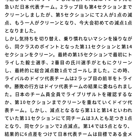
急いだ日本代表チーム。2ラップ目も第4セクションまで
クリーンしましたが、第5セクションにて2人が1点の減
点、もう一人がクリーンとなり、今大会初めての減点1点
となりました。
しかし気持ちを切り替え、乗り慣れないマシンを操りなが
ら、同クラスのポイントとなった第11セクションと第14
セクションをクリーン。最終の第15セクションで最初にト
ライした毅士選手、2番目の氏川選手がともにクリーン
し、最終的に総合減点数1点でゴールしました。この時、
ライバルのドイツ代表チームは2ラップ目の前半をトライ
中。勝敗の行方はドイツ代表チームの結果に委ねられまし
た。日本のチーム員全員でライブリザルトを確認するな
か、第10セクションまでクリーンを重ねていくドイツ代
表チーム。しかし、減点となるなら第11と第14といわれ
ていた第11セクションにて同チームは3人とも足つき1点
となり、同セクションで2点減点。第14では5点となり、
結果的に6点差をつけて日本代表チームは目標である金メ