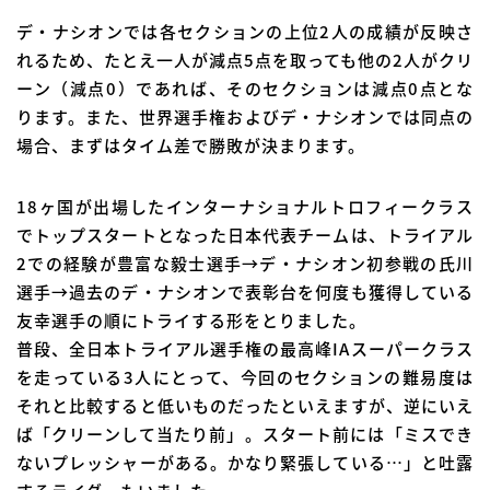
デ・ナシオンでは各セクションの上位2人の成績が反映さ
れるため、たとえ一人が減点5点を取っても他の2人がクリ
ーン（減点0）であれば、そのセクションは減点0点とな
ります。また、世界選手権およびデ・ナシオンでは同点の
場合、まずはタイム差で勝敗が決まります。
18ヶ国が出場したインターナショナルトロフィークラス
でトップスタートとなった日本代表チームは、トライアル
2での経験が豊富な毅士選手→デ・ナシオン初参戦の氏川
選手→過去のデ・ナシオンで表彰台を何度も獲得している
友幸選手の順にトライする形をとりました。
普段、全日本トライアル選手権の最高峰IAスーパークラス
を走っている3人にとって、今回のセクションの難易度は
それと比較すると低いものだったといえますが、逆にいえ
ば「クリーンして当たり前」。スタート前には「ミスでき
ないプレッシャーがある。かなり緊張している…」と吐露