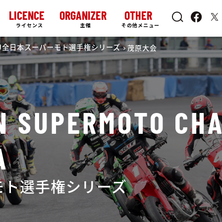
LICENCE
ORGANIZER
OTHER
ライセンス
主催
その他メニュー
MFJ全日本スーパーモト選手権シリーズ
茂原大会
AN SUPERMOTO CH
A
ーモト選手権シリーズ