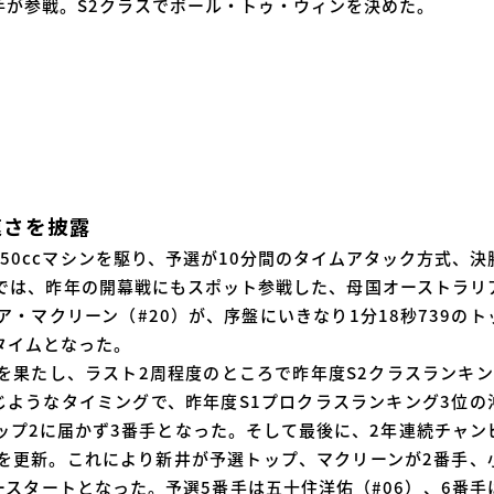
手が参戦。S2クラスでポール・トゥ・ウィンを決めた。
速さを披露
50ccマシンを駆り、予選が10分間のタイムアタック方式、決
選では、昨年の開幕戦にもスポット参戦した、母国オーストラリ
・マクリーン（#20）が、序盤にいきなり1分18秒739のト
タイムとなった。
を果たし、ラスト2周程度のところで昨年度S2クラスランキン
同じようなタイミングで、昨年度S1プロクラスランキング3位の
トップ2に届かず3番手となった。そして最後に、2年連続チャン
イムを更新。これにより新井が予選トップ、マクリーンが2番手、
ースタートとなった。予選5番手は五十住洋佑（#06）、6番手