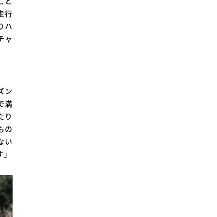
こと
走行
りハ
チャ
ズン
で満
たり
もの
ない
す」