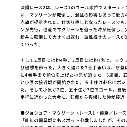
決勝レース2は、レース1のゴール順位でスターテ
い、マクリーンが転倒し、混乱の影響もあって後方
赤旗が提示された。仕切り直しとなったレースでも
ンが先行。僅差でマクリーンを追った沖が転倒し、
新井も転倒して大きく出遅れ。波乱続きのレースが
ていった。
そして2周目には約4秒、3周目には約7秒と、マ
び優勝を飾った。大きく遅れた2番手争いは、序盤
に4番手まで順位を上げた小原が迫った。3周目、
と小原の接近戦が開始された。五十住は必死にポジ
た。そして小原が2位、五十住が3位でゴール。最
走行に近かった大金に、転倒から復帰した沖が接近
●ジョシュア・マクリーン（レース1・優勝／レース
「昨年の開幕戦にもスポット参戦しましたが、その