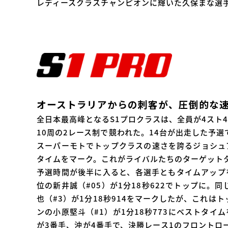
レディースクラスチャンピオンに輝いた久保まな選
オーストラリアからの刺客が、圧倒的な
全日本最高峰となるS1プロクラスは、全員が4スト4
10周の2レース制で競われた。14台が出走した予
スーパーモトでトップクラスの速さを誇るジョシュア
タイムをマーク。これがライバルたちのターゲット
予選時間が後半に入ると、各選手ともタイムアップ
位の新井誠（#05）が1分18秒622でトップに。
也（#3）が1分18秒914をマークしたが、これは
ンの小原堅斗（#1）が1分18秒773にベストタ
が3番手、沖が4番手で、決勝レース1のフロントロ