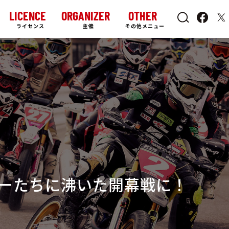
LICENCE
ORGANIZER
OTHER
ライセンス
主催
その他メニュー
ーたちに沸いた開幕戦に！