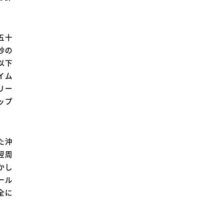
五十
秒の
以下
イム
リー
ップ
た沖
翌周
かし
ール
全に