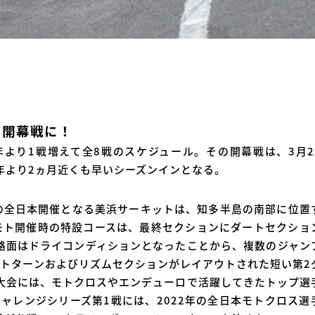
た開幕戦に！
より1戦増えて全8戦のスケジュール。その開幕戦は、3月2
年より2ヵ月近くも早いシーズンインとなる。
の全日本開催となる美浜サーキットは、知多半島の南部に位置
ーモト開催時の特設コースは、最終セクションにダートセクショ
路面はドライコンディションとなったことから、複数のジャン
イトターンおよびリズムセクションがレイアウトされた短い第2
大会には、モトクロスやエンデューロで活躍してきたトップ選
ャレンジシリーズ第1戦には、2022年の全日本モトクロス選