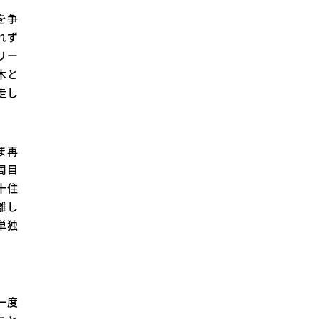
を争
れず
リー
木と
走し
ま再
周目
十住
離し
単独
一度