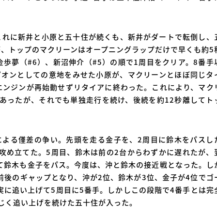
これに新井と小原と五十住が続くも、新井がダートで転倒し、
が、トップのマクリーンはオープニングラップだけで早くも約5
歩夢（#6）、新沼伸介（#5）の順で1周目をクリア。8番手
ピオンとしての意地をみせた小原が、マクリーンとほぼ同じタ
エンジンが再始動せずリタイアに終わった。これにより、マク
あったが、それでも単独走行を続け、後続を約12秒離してト
による僅差の争い。先頭を走る金子を、2周目に鈴木をパスし
攻め立てた。5周目、鈴木は前の2台からわずかに遅れたが、
て鈴木も金子をパス。今度は、沖と鈴木の接近戦となった。し
前後のギャップとなり、沖が2位、鈴木が3位、金子が4位でゴ
実に追い上げて5周目に5番手。しかしこの段階で4番手とは完
同じく追い上げを続けた五十住が入った。