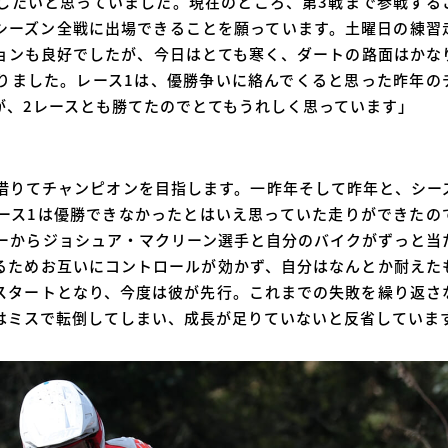
したいと思っていました。現在のところ、第3戦まで参戦する
シーズン全戦に出場できることを願っています。土曜日の練習
ョンも良好でしたが、今日はとても寒く、ダートの路面はかな
りました。レース1は、優勝争いに絡んでくると思った昨年の
が、2レースとも勝てたのでとてもうれしく思っています」
借りてチャンピオンを目指します。一昨年そして昨年と、シー
ース1は優勝できなかったとはいえ思っていた走りができたの
ナーからジョシュア・マクリーン選手と自分のバイクがずっと当
るためお互いにコントロールが効かず、自分はなんとか耐えた
スタートとなり、今度は彼が先行。これまでの失敗を繰り返さ
はミスで転倒してしまい、成長が足りていないと反省していま