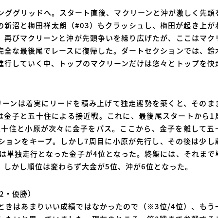
ィンググリッドへ。スタート直後、マクリーンと沖が激しく先頭
の新沼と梅田祥太朗（#03）もクラッシュし、梅田が起き上が
、再びマクリーンと沖が先頭争いを繰り広げたが、ここはマク
完全な最後尾でレースに復帰した。ダートセクションでは、鈴
進行していく中、トップのマクリーンだけは悠々とトップを快
クリーンは着実にリードを積み上げて独走態勢を築くと、そのま
は金子と五十住による接近戦。これに、最後尾スタートから1
五十住と小原が次々に金子をパス。ここから、金子を離して五
ションをキープ。しかし7周目に小原が先行し、その後は少し
後は単独走行となった金子が4位となった。終盤には、それまで
。しかし順位は変わらず大金が5位、沖が6位となった。
2・優勝）
ときはあまりいい成績ではなかったので（※3位/4位）、もう