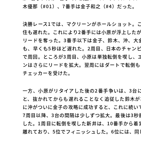
木優那（#01）、7番手は金子和之（#4）だった。
決勝レース1では、マクリーンがホールショット。
住も遅れた。これにより2番手には小原が浮上した
リードを奪った。3番手以下は金子、鈴木、沖、大金
も、早くも5秒ほど遅れた。2周目、日本のチャン
で周回。ところが3周目、小原は単独転倒を喫し、
ンはさらにリードを拡大。翌周にはダートで転倒も
チェッカーを受けた。
一方、小原がリタイアした後の2番手争いは、3台
と、抜かれてからも遅れることなく追従した鈴木が
に沖がついに金子の攻略に成功すると、これに続い
7周目以降、3台の間隔は少しずつ拡大。最後は3秒
した。1周目に転倒を喫した新井は、10番手から着
離れており、5位でフィニッシュした。6位には、