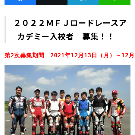
２０２２ＭＦＪロードレースア
カデミー入校者 募集
！！
第
2
次募集期間　
2021
年
12
月
13
日（月）～
12
月