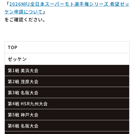
「
2026MFJ全日本スーパーモト選手権シリーズ 希望ゼッ
ケン申請について
」
をご確認ください。
TOP
ゼッケン
第1戦 美浜大会
第2戦 茂原大会
第3戦 名阪大会
第4戦 HSR九州大会
第5戦 神戸大会
第6戦 名阪大会