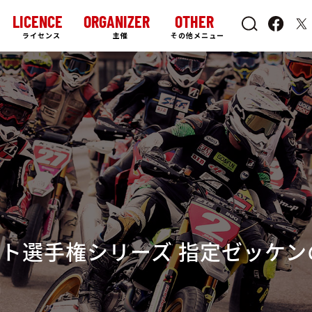
LICENCE
ORGANIZER
OTHER
ライセンス
主催
その他メニュー
ーモト選手権シリーズ 指定ゼッケ