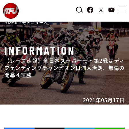
HOME
モトニュース
INFORMATION
【レース速報】全日本スーパーモト第2戦はディ
フェンディングチャンピオン日浦大治朗、無傷の
開幕４連勝
2021年05月17日