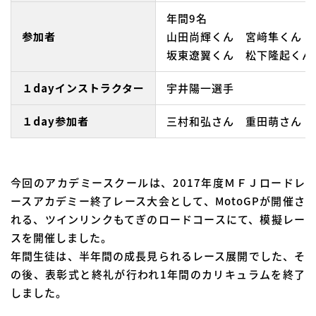
年間9名
参加者
山田尚輝くん 宮﨑隼くん 
坂東遼翼くん 松下隆起くん
１dayインストラクター
宇井陽一選手
１day参加者
三村和弘さん 重田萌さん 
今回のアカデミースクールは、2017年度ＭＦＪロードレ
ースアカデミー終了レース大会として、MotoGPが開催さ
れる、ツインリンクもてぎのロードコースにて、模擬レー
スを開催しました。
年間生徒は、半年間の成長見られるレース展開でした、そ
の後、表彰式と終礼が行われ1年間のカリキュラムを終了
しました。