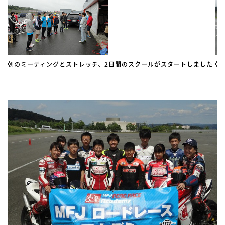
朝のミーティングとストレッチ、2日間のスクールがスタートしました
朝