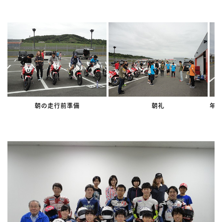
朝の走行前準備
朝礼
年間