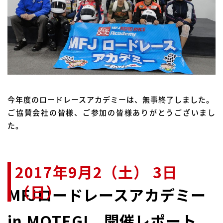
今年度のロードレースアカデミーは、無事終了しました。
ご協賛会社の皆様、ご参加の皆様ありがとうございまし
た。
2017年9月2（土） 3日
（日）
MFJロードレースアカデミー
in MOTEGI 開催レポート