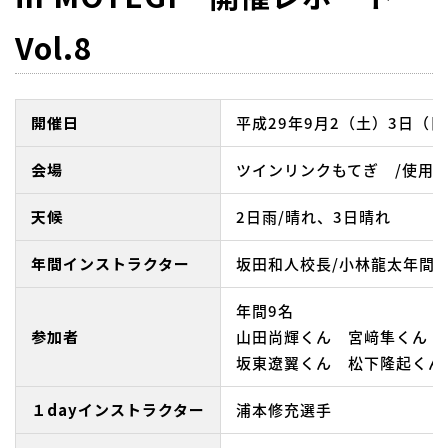
Vol.8
開催日
平成29年9月2（土）3日（日
会場
ツインリンクもてぎ /使用
天候
2日雨/晴れ、3日晴れ
年間インストラクター
坂田和人校長/小林龍太年間
年間9名
参加者
山田尚輝くん 宮﨑隼くん 
坂東遼翼くん 松下隆起くん
１dayインストラクター
浦本修充選手