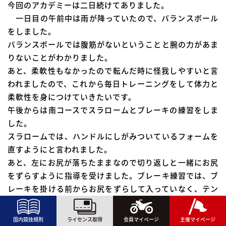
今回のアカデミーは二日続けてありました。
一日目の午前中は雨が降っていたので、バランスボール
をしました。
バランスボールでは腹筋がないということと腕の力があま
りないことがわかりました。
あと、柔軟性もなかったので転んだ時に怪我しやすいと言
われましたので、これから毎日トレーニングをして体力と
柔軟性を身につけていきたいです。
午後からは南コースでスラロームとブレーキの練習をしま
した。
スラロームでは、ハンドルにしがみついているフォームを
直すようにと言われました。
あと、左にお尻が落ちたままなので切り返しと一緒にお尻
をずらすように指導を受けました。ブレーキ練習では、ブ
レーキを掛ける前からお尻をずらして入っていなく、テン
ポが一瞬遅れてコーナーに入っていたのでお尻をずらして
からブレーキを掛けるようにと教えてくれました。ブレー
国内競技規則
ライセンス取得
会員マイページ
主催マイページ