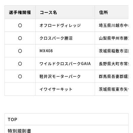
選手権開催
コース名
住所
〇
オフロードヴィレッジ
埼玉県川越市中老袋
〇
クロスパーク勝沼
山梨県甲州市勝沼
〇
MX408
茨城県稲敷市沼田22
〇
ワイルドクロスパークGAIA
長野県大町市常盤 唐
〇
軽井沢モーターパーク
群馬県吾妻郡嬬恋
イワイサーキット
茨城県坂東市矢作6
TOP
特別規則書