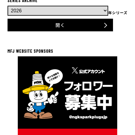
SERIES ARCHIVE
年シリーズ
開く
MFJ WEBSITE SPONSORS