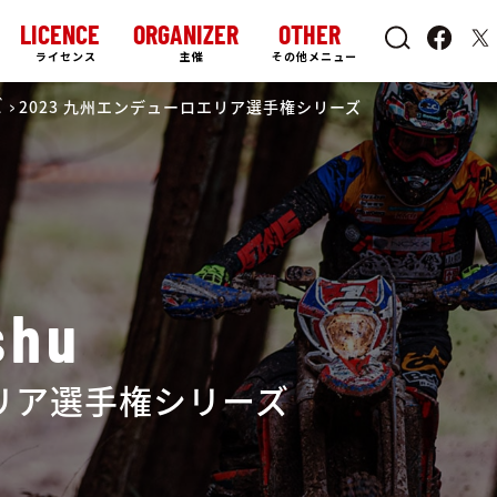
LICENCE
ORGANIZER
OTHER
ライセンス
主催
その他メニュー
ズ
2023 九州エンデューロエリア選手権シリーズ
shu
エリア選手権シリーズ