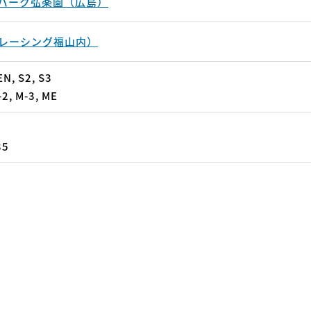
パーク弘楽園（広島）
潮レーシング福山内）
N, S2, S3
-2, M-3, ME
35