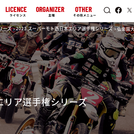
LICENCE
ORGANIZER
OTHER
ライセンス
主催
その他メニュー
リーズ
2021 スーパーモト西日本エリア選手権シリーズ
弘楽園
本エリア選手権シリーズ