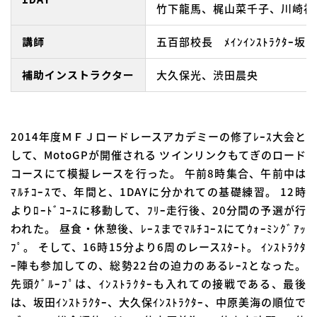
竹下龍馬、梶山菜千子、川崎祥
講師
五百部校長 ﾒｲﾝｲﾝｽﾄﾗｸﾀｰ坂田
補助インストラクター
大久保光、渋田晨央
2014年度ＭＦＪロードレースアカデミーの修了ﾚｰｽ大会と
して、MotoGPが開催される ツインリンクもてぎのロード
コースにて模擬レースを行った。 午前8時集合、午前中は
ﾏﾙﾁｺｰｽで、年間と、1DAYに分かれての基礎練習。 12時
よりﾛｰﾄﾞｺｰｽに移動して、ﾌﾘｰ走行後、20分間の予選が行
われた。 昼食・休憩後、ﾚｰｽまでﾏﾙﾁｺｰｽにてｳｫｰﾐﾝｸﾞｱｯ
ﾌﾟ。 そして、16時15分より6周のレースｽﾀｰﾄ。 ｲﾝｽﾄﾗｸﾀ
ｰ陣も参加しての、総勢22台の迫力のあるﾚｰｽとなった。
先頭ｸﾞﾙｰﾌﾟは、ｲﾝｽﾄﾗｸﾀｰも入れての接戦である、最後
は、坂田ｲﾝｽﾄﾗｸﾀｰ、大久保ｲﾝｽﾄﾗｸﾀｰ、中原美海の順位で