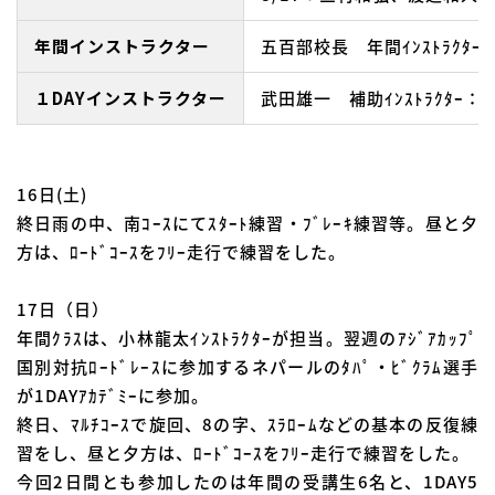
年間インストラクター
五百部校長 年間ｲﾝｽﾄﾗｸﾀ
１DAYインストラクター
武田雄一 補助ｲﾝｽﾄﾗｸﾀｰ
16日(土)
終日雨の中、南ｺｰｽにてｽﾀｰﾄ練習・ﾌﾞﾚｰｷ練習等。昼と夕
方は、ﾛｰﾄﾞｺｰｽをﾌﾘｰ走行で練習をした。
17日（日）
年間ｸﾗｽは、小林龍太ｲﾝｽﾄﾗｸﾀｰが担当。翌週のｱｼﾞｱｶｯﾌﾟ
国別対抗ﾛｰﾄﾞﾚｰｽに参加するネパールのﾀﾊﾟ・ﾋﾞｸﾗﾑ選手
が1DAYｱｶﾃﾞﾐｰに参加。
終日、ﾏﾙﾁｺｰｽで旋回、8の字、ｽﾗﾛｰﾑなどの基本の反復練
習をし、昼と夕方は、ﾛｰﾄﾞｺｰｽをﾌﾘｰ走行で練習をした。
今回2日間とも参加したのは年間の受講生6名と、1DAY5