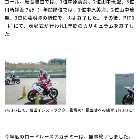
ゴール。総合順位では、1位中原美海、2位山中琉聖、3位
川崎祥吾 ｱｶﾃﾞﾐｰ年間順位では、1位中原美海、2位山中琉
聖、3位佐藤明弥の順位でﾚｰｽは 終了した。 その後、PITﾛ
ｰﾄﾞにて、表彰式が行われ1年間のカリキュラムを終了し
た。
ﾏﾙﾁｺｰｽにて、坂田インストラクター指導の年間生徒への練習
ﾏﾙﾁｺｰｽ
今年度のロードレースアカデミーは、無事終了しました。