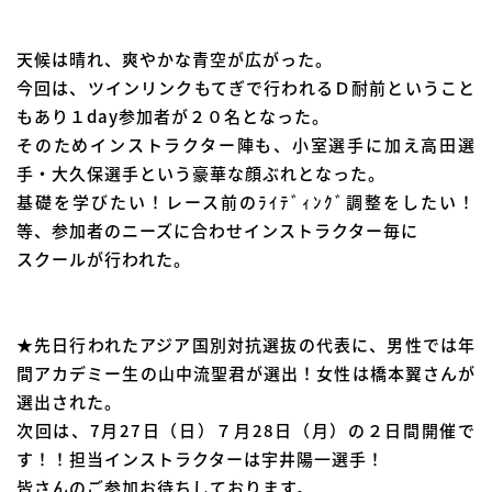
天候は晴れ、爽やかな青空が広がった。
今回は、ツインリンクもてぎで行われるＤ耐前ということ
もあり１day参加者が２０名となった。
そのためインストラクター陣も、小室選手に加え高田選
手・大久保選手という豪華な顔ぶれとなった。
基礎を学びたい！レース前のﾗｲﾃﾞｨﾝｸﾞ調整をしたい！
等、参加者のニーズに合わせインストラクター毎に
スクールが行われた。
★先日行われたアジア国別対抗選抜の代表に、男性では年
間アカデミー生の山中流聖君が選出！女性は橋本翼さんが
選出された。
次回は、7月27日（日）７月28日（月）の２日間開催で
す！！担当インストラクターは宇井陽一選手！
皆さんのご参加お待ちしております。