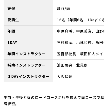
天候
晴れ/雨
受講生
16名（年間6名 1Day10名
年間
中原真潮、中原美海、山野井
1DAY
三村和弘、小林和枝、島田岳
年間インストラクター
五百部校長 坂田和人メイン
補助インストラクター
渋田晨央 北見剣
１DAYインストラクター
大久保光
午前・午後と昼のロードコース走行を挟んで南コースで基
礎練習。