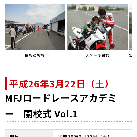
開校の挨拶
スクール開始
坂田
平成26年3月22日（土）
MFJロードレースアカデミ
ー 開校式 Vol.1
期日
平成26年3月22日（土）