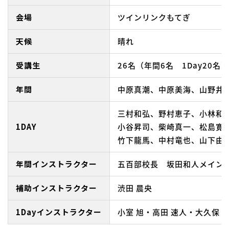
会場
ツインリンクもてぎ
天候
晴れ
受講生
26名（年間6名 1Day20名）
年間
中原真潮、中原美海、山野井
三村和弘、野村恵子、小林和
1DAY
小谷昇司、柴崎真一、松島寛
竹下龍馬、中村竜也、山下由
年間インストラクター
五百部校長 坂田和人メイン
補助インストラクター
渋田 晨央
1Dayインストラクター
小室 旭・高田 速人・大久保 