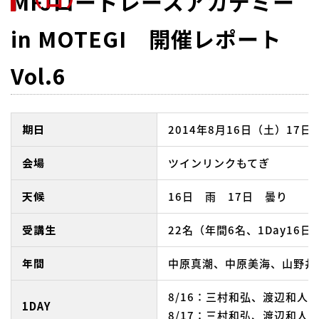
MFJロードレースアカデミー
in MOTEGI 開催レポート
Vol.6
期日
2014年8月16日（土）17日
会場
ツインリンクもてぎ
天候
16日 雨 17日 曇り
受講生
22名（年間6名、1Day16日
年間
中原真潮、中原美海、山野井
8/16：三村和弘、渡辺和
1DAY
8/17：三村和弘、渡辺和人、