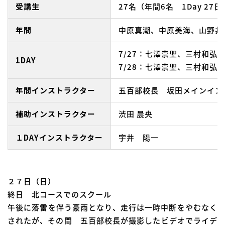
受講生
27名（年間6名 1Day 27
年間
中原真潮、中原美海、山野井
7/27：七澤崇聖、三村和
1DAY
7/28：七澤崇聖、三村和弘
年間インストラクター
五百部校長 坂田メインイン
補助インストラクター
渋田 晨央
１DAYインストラクター
宇井 陽一
２７日（日）
終日 北コースでのスクール
午後に落雷を伴う豪雨となり、走行は一時中断をやむなく
されたが、その間 五百部校長が撮影したビデオでライデ