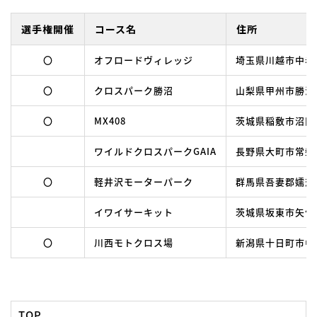
選手権開催
コース名
住所
〇
オフロードヴィレッジ
埼玉県川越市中老袋
〇
クロスパーク勝沼
山梨県甲州市勝沼
〇
MX408
茨城県稲敷市沼田22
ワイルドクロスパークGAIA
長野県大町市常盤 唐
〇
軽井沢モーターパーク
群馬県吾妻郡嬬恋
イワイサーキット
茨城県坂東市矢作6
〇
川西モトクロス場
新潟県十日町市中屋
TOP