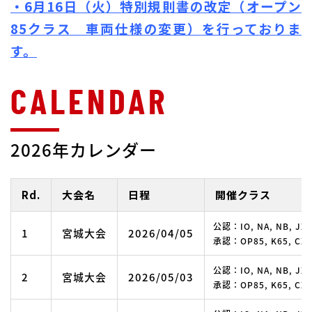
・6月16日（火）特別規則書の改定（オープン
85クラス 車両仕様の変更）を行っておりま
す。
2026年カレンダー
Rd.
大会名
日程
開催クラス
公認：IO, NA, NB, JX
1
宮城大会
2026/04/05
承認：OP85, K65, CX-A
公認：IO, NA, NB, JX
2
宮城大会
2026/05/03
承認：OP85, K65, CX-A