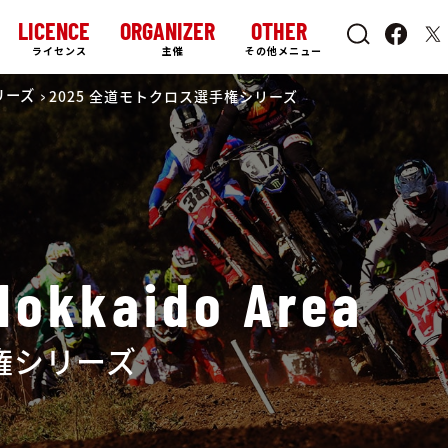
LICENCE
ORGANIZER
OTHER
ライセンス
主催
その他メニュー
リーズ
2025 全道モトクロス選手権シリーズ
Hokkaido Area
手権シリーズ