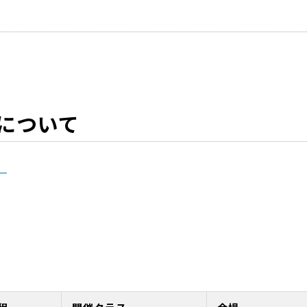
について
）