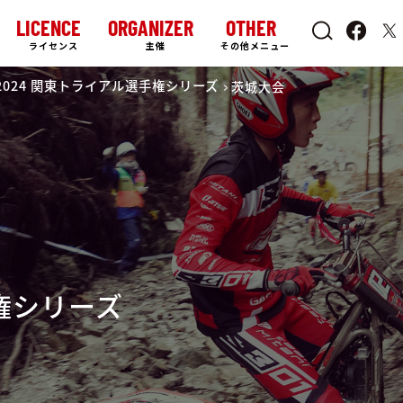
LICENCE
ORGANIZER
OTHER
ライセンス
主催
その他メニュー
2024 関東トライアル選手権シリーズ
茨城大会
手権シリーズ