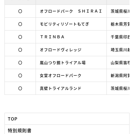
〇
オフロードパーク ＳＨＩＲＡＩ
茨城県桜川市
〇
モビリティリゾートもてぎ
栃木県芳賀郡
〇
ＴＲＩＮＢＡ
千葉県印西市
〇
オフロードヴィレッジ
埼玉県川越市
〇
嵐山つり掘トライアル場
山梨県笛吹市
〇
女堂オフロードパーク
新潟県阿賀
〇
真壁トライアルランド
茨城県桜川市
TOP
特別規則書