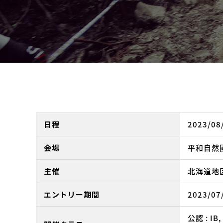
日程
2023/08
会場
平和自然
主催
北海道地
エントリー期間
2023/07/
公認 : IB,