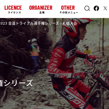
LICENCE
ORGANIZER
OTHER
ライセンス
主催
その他メニュー
2023 全道トライアル選手権シリーズ
札幌大会
手権シリーズ