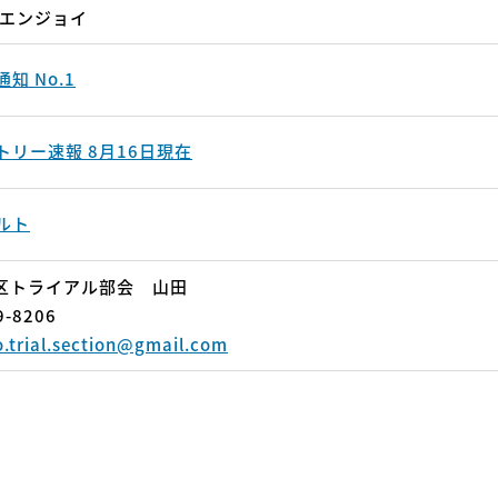
A, エンジョイ
知 No.1
トリー速報 8月16日現在
ルト
区トライアル部会 山田
9-8206
.trial.section@gmail.com