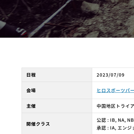
日程
2023/07/09
会場
ヒロスポーツパ
主催
中国地区トライ
公認 : IB, NA, NB
開催クラス
承認 : IA, エンジョ