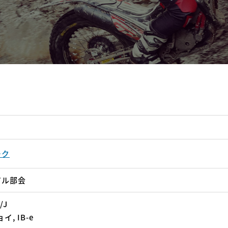
ーク
アル部会
/J
イ, IB-e