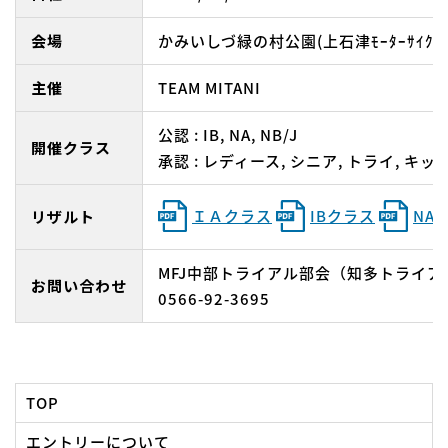
会場
かみいしづ緑の村公園(上石津ﾓｰﾀｰｻｲｸﾙｽﾎﾟ
主催
TEAM MITANI
公認 : IB, NA, NB/J
開催クラス
承認 : レディース, シニア, トライ, キッ
ＩＡクラス
IBクラス
NA
リザルト
MFJ中部トライアル部会（知多トライア
お問い合わせ
0566-92-3695
TOP
エントリーについて