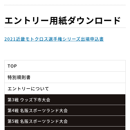
エントリー用紙ダウンロード
2021近畿モトクロス選手権シリーズ出場申込書
2
4/24
miki ANNEXPARK
TOP
特別規則書
エントリーについて
第3戦 ウッズ下市大会
第4戦 名阪スポーツランド大会
3
5/29
ウッズモータースポーツランドしも
第5戦 名阪スポーツランド大会