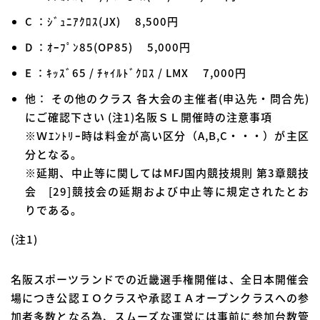
C ：ｼﾞｭﾆｱｸﾛｽ(JX) 8,500円
D ：ｵｰﾌﾟﾝ85(OP85) 5,000円
E ：ｷｯｽﾞ65 / ﾁｬｲﾙﾄﾞｸﾛｽ / LMX 7,000円
他： その他のクラス 各大会の主催者(申込先・問合先)
にご確認下さい (注1)名阪ＳＬ開催時の注意事項
※Ｗｴﾝﾄﾘｰ時は料金が高い区分（A,B,C・・・）が主区
分となる。
※延期、中止等に関してはMFJ国内競技規則 第3章競技
会 [29]競技会の延期および中止等に規定されたとお
りである。
(注1)
名阪スポーツランドでの近畿選手権開催は、全日本開催会
場につき公認ＩＯクラスや承認ＩＡオープンクラスへの参
加者多数となる為、スムーズな運営には事前に参加台数管