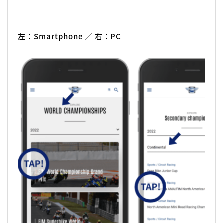
左：Smartphone ／ 右：PC