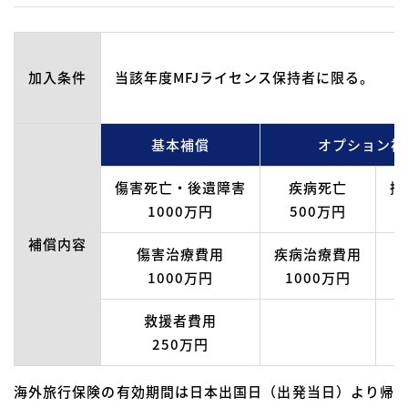
加入条件
当該年度MFJライセンス保持者に限る。
基本補償
オプション補
傷害死亡・後遺障害
疾病死亡
携
1000万円
500万円
補償内容
傷害治療費用
疾病治療費用
1000万円
1000万円
救援者費用
250万円
海外旅行保険の有効期間は日本出国日（出発当日）より帰