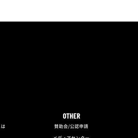
OTHER
には
賛助会/公認申請
メディアセンター