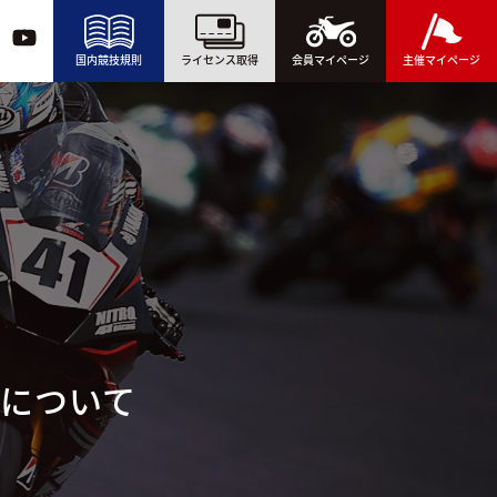
国内競技規則
ライセンス取得
会員マイページ
主催マイページ
法について