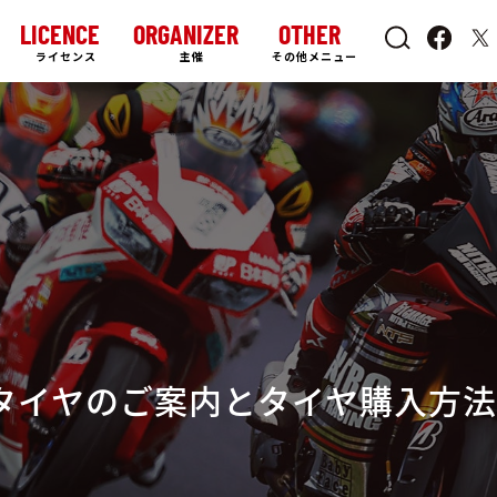
LICENCE
ORGANIZER
OTHER
ライセンス
主催
その他メニュー
イクタイヤのご案内とタイヤ購入方