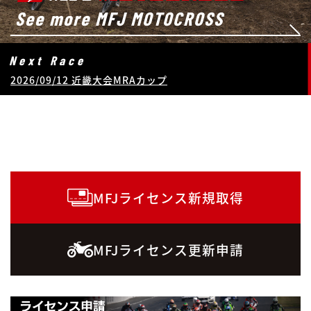
See more MFJ ROADRACE
See more MFJ MOTOCROSS
See more MFJ TRIAL
See more MFJ ENDURO
See more MFJ SUPERMOTO
See more MFJ SNOWCROSS
2026MFJライセンス申請受付中！
詳細はこちら
Recommend
Next Race
Next Race
Next Race
Next Race
Next Race
Next Race
PICKUP
はじめようモータースポーツ
2026/08/29 スーパーバイクレース in もてぎ
2026/09/12 近畿大会MRAカップ
2026/09/13 広島・三次灰塚大会
2026/09/20 日高 2DAYSエンデューロ大会
2026/09/19 名阪大会
coming soon ...
オフィシャルウェア販売中
MFJライセンス新規取得
MFJライセンス更新申請