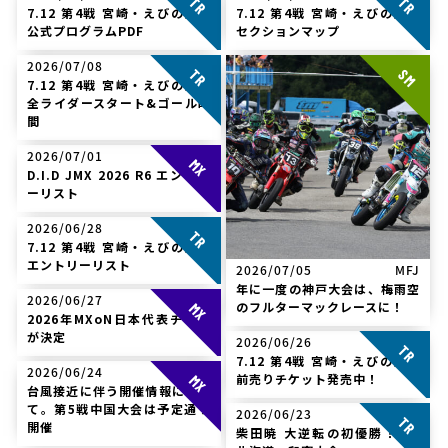
TR
TR
7.12 第4戦 宮崎・えびの大会
7.12 第4戦 宮崎・えびの大会
公式プログラムPDF
セクションマップ
2026/07/08
TRJ
SM
TR
7.12 第4戦 宮崎・えびの大会
全ライダースタート&ゴール時
間
2026/07/01
JMX
MX
D.I.D JMX 2026 R6 エントリ
ーリスト
2026/06/28
TRJ
TR
7.12 第4戦 宮崎・えびの大会
エントリーリスト
2026/07/05
MFJ
年に一度の神戸大会は、梅雨空
2026/06/27
JMX
のフルターマックレースに！
MX
2026年MXoN日本代表チーム
が決定
2026/06/26
TRJ
TR
7.12 第4戦 宮崎・えびの大会
2026/06/24
JMX
前売りチケット発売中！
MX
台風接近に伴う開催情報につい
て。第5戦中国大会は予定通り
2026/06/23
TRJ
TR
開催
柴田暁 大逆転の初優勝！ R3