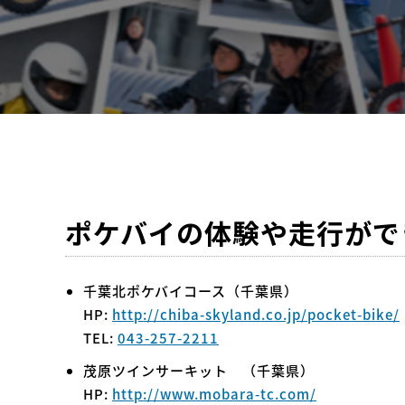
ポケバイの体験や走行がで
千葉北ポケバイコース（千葉県）
HP:
http://chiba-skyland.co.jp/pocket-bike/
TEL:
043-257-2211
茂原ツインサーキット （千葉県）
HP:
http://www.mobara-tc.com/