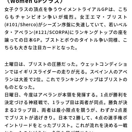
〈Women GPクラス〉
女子クラスの頂点を争うウイメントライアルGPは、こち
らもチャンピオン争いが熾烈。女王エマ・ブリスト
(#101/Sherco)がシーズン序盤に失速していて、若いベル
タ・アベラン(#121/SCORPA)にランキングトップの座を
譲っての日本GP。ブストとボウのタイトル争い同様、こ
ちらも大きな注目カードとなった。
土曜日は、ブリストの圧勝だった。ウェットコンディショ
ンではイギリスライダーの走りが光る。スペイン人のアベ
ランは大差で2位。これでランキングトップはブリストの
ものとなった。
日曜日、今度はアベランが本領を発揮する。1点が勝利を
決定づける神経戦で、1ラップ目は両者が同点。勝負が決
まる2ラップ目、両者は最小限点を競うが、わずか2点差
でブリストが逃げきり。日本で2勝して、4点の選手権ポ
イントリードをとったブリスト。これが流れを決める一戦