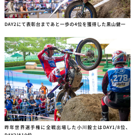
DAY2にて表彰台まであと一歩の4位を獲得した黒山健一
昨年世界選手権に全戦出場した小川毅士はDAY1/8位、
DAY2は10位