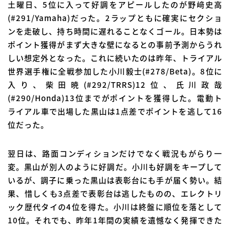
土曜日、5位に入って好調をアピールしたのが野﨑史高
(#291/Yamaha)だった。2ラップともに確実にセクショ
ンを走破し、持ち時間に遅れることなくゴール。日本勢は
ポイント獲得がまず大きな壁になるとの事前予測からうれ
しい想定外となった。これに続いたのは昨年、トライアル
世界選手権に全戦参加した小川毅士(#278/Beta)。8位に
入り、柴田暁(#292/TRRS)12位、氏川政哉
(#290/Honda)13位までがポイントを獲得した。電動ト
ライアル車で出場した黒山は1点差でポイントを逃して16
位だった。
翌日は、路面コンディションだけでなく戦況もがらり一
変。黒山が別人のように好調だ。小川も好調をキープして
いるが、調子に乗った黒山は表彰台にも手が届く勢い。結
果、惜しくも3点差で表彰台は逃したものの、エレクトリ
ック歴代タイの4位を得た。小川は終盤に順位を落として
10位。それでも、昨年1年間の実績を遺憾なく発揮できた