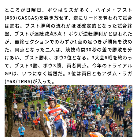
ところが日曜日、ボウはミスが多く、ハイメ・ブスト
(#69/GASGAS)を突き放せず、逆にリードを奪われて試合
は進む。ブスト勝利の流れがほぼ確定的となった試合終
盤、ブストが連続減点5点！ ボウが逆転勝利かと思われた
が、最終セクションでのわずか1点の足つきが勝負を決め
た。同点となった二人は、競技時間30秒の差で勝敗を分
けあい、ブスト勝利、ボウ2位となる。3大会6戦を終わっ
て、ブスト3勝、ボウ3勝、両者同点。今年のトライアル
GPは、いつになく熾烈だ。3位は両日ともアダム・ラガ
(#68/TRRS)が入った。