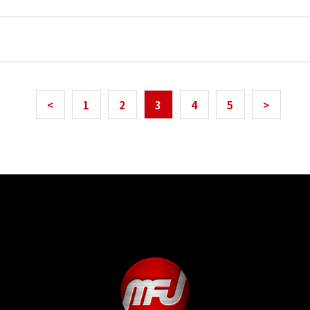
<
1
2
3
4
5
>