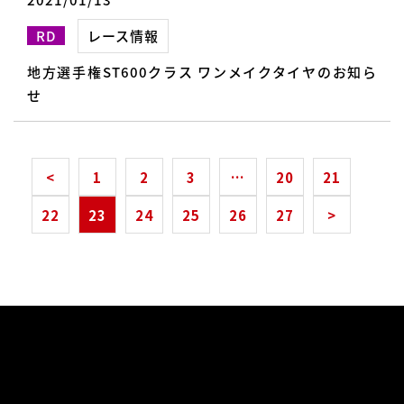
RD
レース情報
地方選手権ST600クラス ワンメイクタイヤのお知ら
せ
<
1
2
3
…
20
21
22
23
24
25
26
27
>