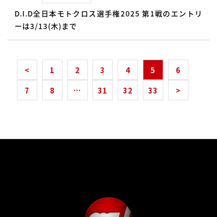
D.I.D全日本モトクロス選手権2025 第1戦のエントリ
ーは3/13(木)まで
<
1
2
3
4
5
6
7
8
…
31
32
33
>