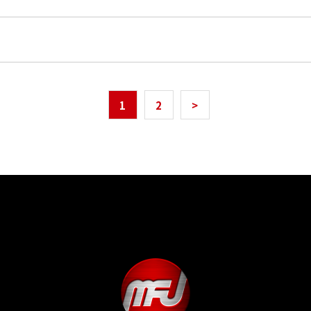
1
2
>