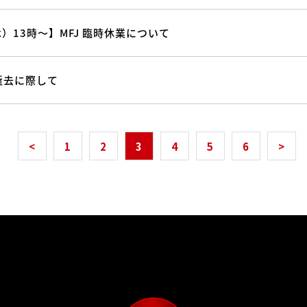
木）13時～】MFJ 臨時休業について
逝去に際して
<
1
2
3
4
5
6
>