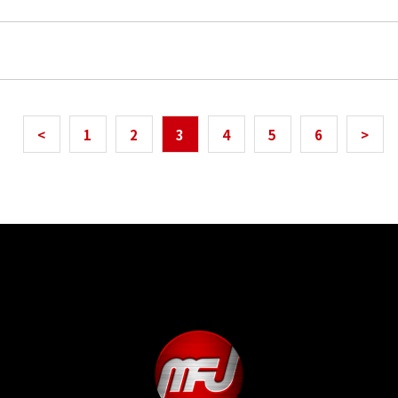
<
1
2
3
4
5
6
>