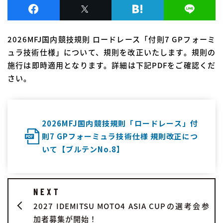
2026MFJ国内競技規則 ロードレース「付則7 GPフォーミ
ュラ技術仕様」について、規則を改正いたします。規則の
施行は即時適用となります。詳細は下記PDFをご確認くだ
さい。
2026MFJ国内競技規則「ロードレース」付
則7 GPフォーミュラ技術仕様 規則改正につ
いて【ブルテンNo.8】
NEXT
2027 IDEMITSU MOTO4 ASIA CUPの選考会参
加者募集が開始！