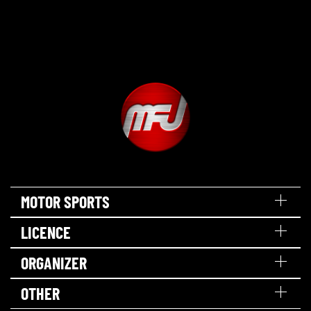
MOTOR SPORTS
LICENCE
ORGANIZER
OTHER