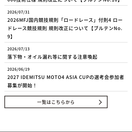
2026/07/31
2026MFJ国内競技規則「ロードレース」付則4 ロー
ドレース競技規則 規則改正について【ブルテンNo.
9】
2026/07/13
落下物・オイル漏れ等に関する注意喚起
2026/06/19
2027 IDEMITSU MOTO4 ASIA CUPの選考会参加者
募集が開始！
一覧はこちらから