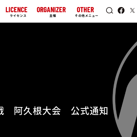
LICENCE
ORGANIZER
OTHER
ライセンス
主催
その他メニュー
戦 阿久根大会 公式通知