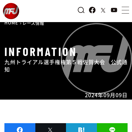
HOME
レース情報
INFORMATION
九州トライアル選手権権第５戦佐賀大会 公式通
知
2024年09月09日