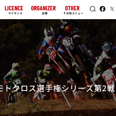
LICENCE
ORGANIZER
OTHER
ライセンス
主催
その他メニュー
日本モトクロス選手権シリーズ第2