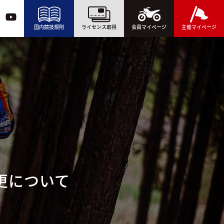
国内競技規則
ライセンス取得
会員マイページ
主催マイページ
変更について