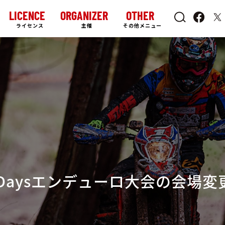
LICENCE
ORGANIZER
OTHER
ライセンス
主催
その他メニュー
2Daysエンデューロ大会の会場